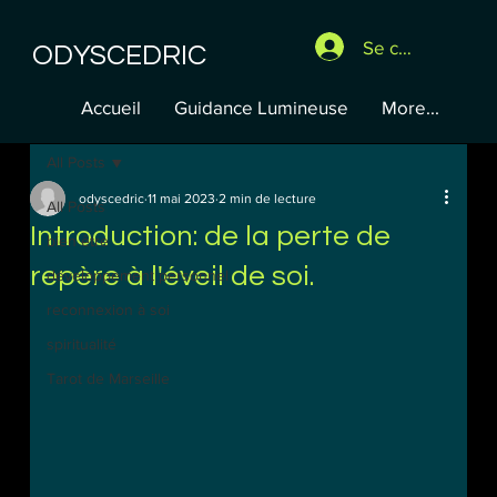
Se connecter
ODYSCEDRIC
Accueil
Guidance Lumineuse
More...
All Posts
odyscedric
11 mai 2023
2 min de lecture
All Posts
Introduction: de la perte de
bien être
repère à l'éveil de soi.
développement personnel
reconnexion à soi
spiritualité
Tarot de Marseille