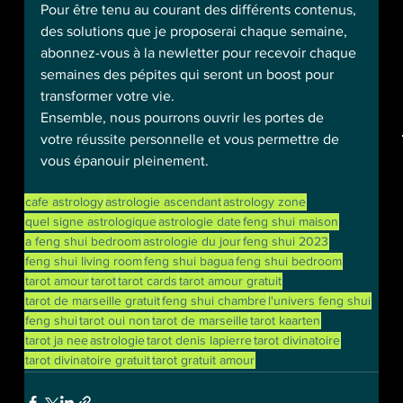
Pour être tenu au courant des différents contenus, 
des solutions que je proposerai chaque semaine, 
abonnez-vous à la newletter pour recevoir chaque 
semaines des pépites qui seront un boost pour 
transformer votre vie.
Ensemble, nous pourrons ouvrir les portes de 
votre réussite personnelle et vous permettre de 
vous épanouir pleinement.
cafe astrology
astrologie ascendant
astrology zone
quel signe astrologique
astrologie date
feng shui maison
a feng shui bedroom
astrologie du jour
feng shui 2023
feng shui living room
feng shui bagua
feng shui bedroom
tarot amour
tarot
tarot cards
tarot amour gratuit
tarot de marseille gratuit
feng shui chambre
l'univers feng shui
feng shui
tarot oui non
tarot de marseille
tarot kaarten
tarot ja nee
astrologie
tarot denis lapierre
tarot divinatoire
tarot divinatoire gratuit
tarot gratuit amour