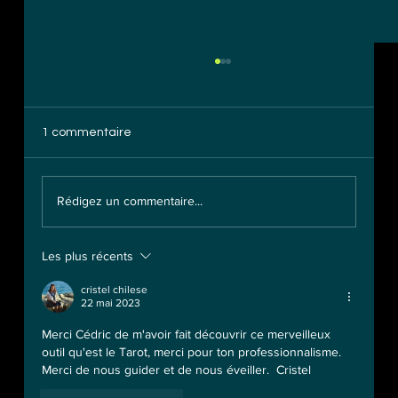
1 commentaire
Rédigez un commentaire...
Les plus récents
Astrologie: Que révèle l'Energie du signe
du lion sur votre personnalité?
cristel chilese
22 mai 2023
Merci Cédric de m'avoir fait découvrir ce merveilleux 
outil qu'est le Tarot, merci pour ton professionnalisme.  
Merci de nous guider et de nous éveiller.  Cristel 